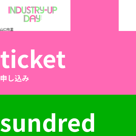
山口有里
ticket
申し込み
sundred